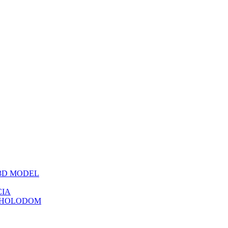
3D MODEL
CIA
 HOLODOM