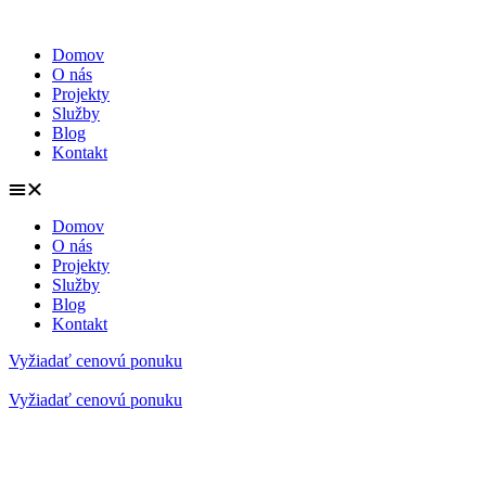
Preskočiť
na
Domov
obsah
O nás
Projekty
Služby
Blog
Kontakt
Domov
O nás
Projekty
Služby
Blog
Kontakt
Vyžiadať cenovú ponuku
Vyžiadať cenovú ponuku