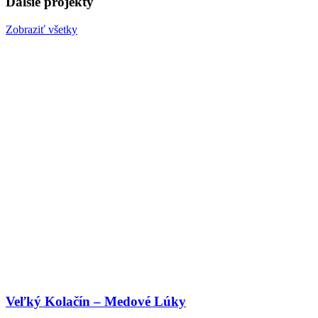
Ďalšie projekty
Zobraziť všetky
Veľký Kolačín – Medové Lúky