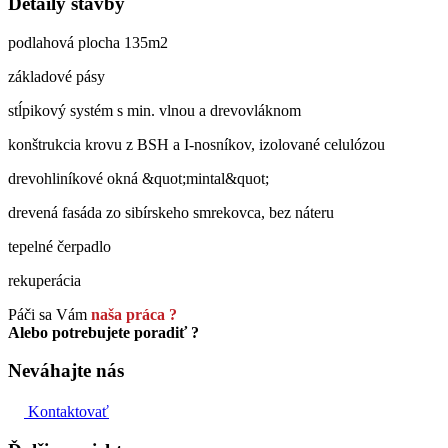
Detaily stavby
podlahová plocha 135m2
základové pásy
stĺpikový systém s min. vlnou a drevovláknom
konštrukcia krovu z BSH a I-nosníkov, izolované celulózou
drevohliníkové okná &quot;mintal&quot;
drevená fasáda zo sibírskeho smrekovca, bez náteru
tepelné čerpadlo
rekuperácia
Páči sa Vám
naša práca ?
Alebo potrebujete poradiť ?
Neváhajte nás
Kontaktovať