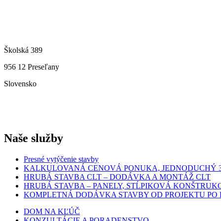
+421 949 209 935
lkondrla@a1drevostavby.sk
Školská 389
956 12 Preseľany
Slovensko
Upraviť nastavenia cookies
Naše služby
Presné vytýčenie stavby
KALKULOVANÁ CENOVÁ PONUKA, JEDNODUCHÝ 
HRUBÁ STAVBA CLT – DODÁVKA A MONTÁŽ CLT
HRUBÁ STAVBA – PANELY, STĹPIKOVÁ KONŠTRUK
KOMPLETNÁ DODÁVKA STAVBY OD PROJEKTU PO
DOM NA KĽÚČ
KONZULTÁCIE A PORADENSTVO